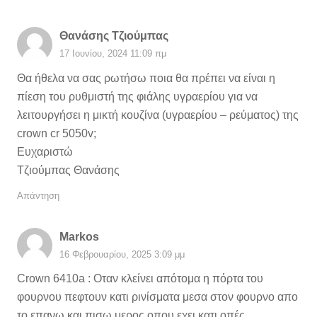
Θανάσης Τζιούμπας
17 Ιουνίου, 2024 11:09 πμ
Θα ήθελα να σας ρωτήσω ποια θα πρέπει να είναι η
πίεση του ρυθμιστή της φιάλης υγραερίου για να
λειτουργήσει η μικτή κουζίνα (υγραερίου – ρεύματος) της
crown cr 5050v;
Ευχαριστώ
Τζιούμπας Θανάσης
Απάντηση
Markos
16 Φεβρουαρίου, 2025 3:09 μμ
Crown 6410a : Οταν κλείνει απότομα η πόρτα του
φουρνου πεφτουν κατι ρινίσματα μεσα στον φουρνο απο
το επανω και πισω μερος οπου εχει κατι οπές.