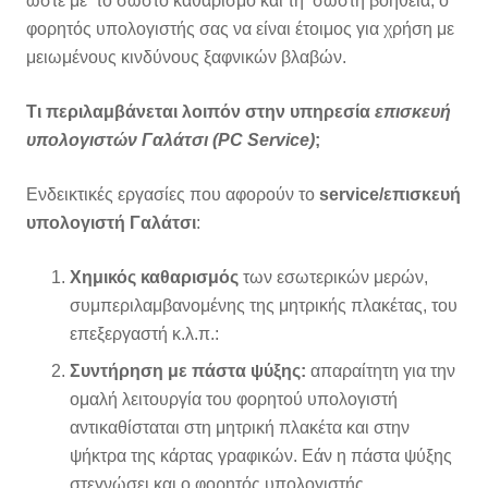
ώστε με το σωστό καθαρισμό και τη σωστή βοήθεια, ο
φορητός υπολογιστής σας να είναι έτοιμος για χρήση με
μειωμένους κινδύνους ξαφνικών βλαβών.
Τι περιλαμβάνεται λοιπόν στην υπηρεσία
επισκευή
υπολογιστών Γαλάτσι (PC Service)
;
Ενδεικτικές εργασίες που αφορούν το
service/επισκευή
υπολογιστή Γαλάτσι
:
Χημικός καθαρισμός
των εσωτερικών μερών,
συμπεριλαμβανομένης της μητρικής πλακέτας, του
επεξεργαστή κ.λ.π.:
Συντήρηση με πάστα ψύξης:
απαραίτητη για την
ομαλή λειτουργία του φορητού υπολογιστή
αντικαθίσταται στη μητρική πλακέτα και στην
ψήκτρα της κάρτας γραφικών. Εάν η πάστα ψύξης
στεγνώσει και ο φορητός υπολογιστής