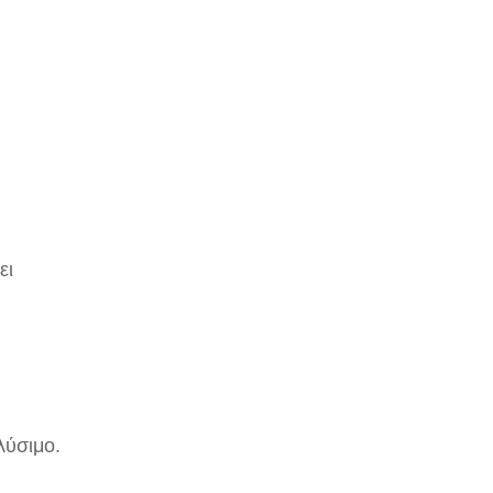
ει
λύσιμο.