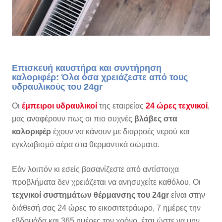
Επισκευή καυστήρα και συντήρηση
καλοριφέρ: Όλα όσα χρειάζεστε από τους
υδραυλικούς του 24gr
Οι
έμπειροι υδραυλικοί
της εταιρείας
24 ώρες τεχνικοί
,
μας αναφέρουν πως οι πιο συχνές
βλάβες στα
καλοριφέρ
έχουν να κάνουν με διαρροές νερού και
εγκλωβισμό αέρα στα θερμαντικά σώματα.
Εάν λοιπόν κι εσείς βασανίζεστε από αντίστοιχα
προβλήματα δεν χρειάζεται να ανησυχείτε καθόλου. Οι
τεχνικοί συστημάτων θέρμανσης του 24gr
είναι στην
διάθεσή σας 24 ώρες το εικοσιτετράωρο, 7 ημέρες την
εβδομάδα και 365 ημέρες τον χρόνο, έτσι ώστε να μην